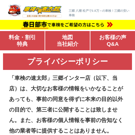
三郷 八潮 松戸で3.8万～の車検！三郷の安い
車検
料金・割引
地図
お客様の声
特典
当社紹介
Q&A
プライバシーポリシー
「車検の速太郎」三郷インター店（以下、当
店）は、大切なお客様の情報をいかなることが
あっても、事前の同意を得ずに本来の目的以外
の目的で、第三者に公開することは致しませ
ん。また、お客様の個人情報を事前の告知なく
他の業者等に提供することはありません。